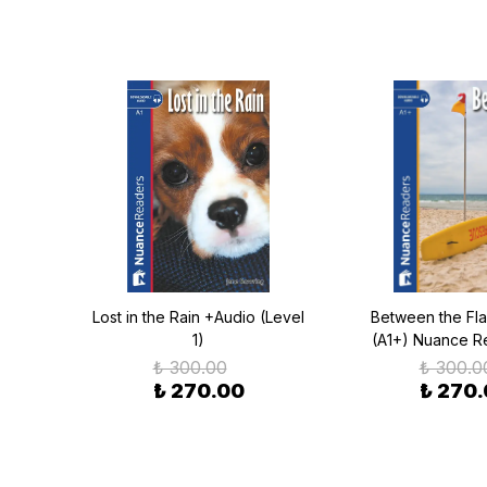
dio
Lost in the Rain +Audio (Level
Between the Fl
1)
(A1+) Nuance R
₺ 300.00
₺ 300.0
₺ 270.00
₺ 270