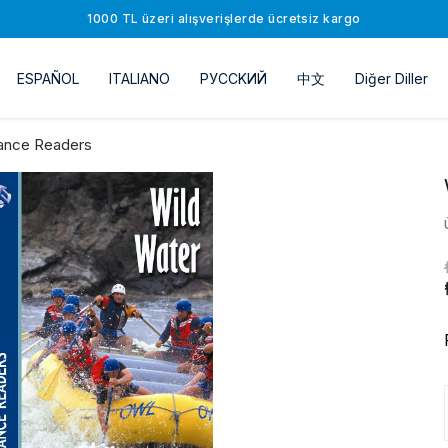
1000 TL üzeri alışverişlerde ücretsiz kargo
ESPAÑOL
ITALIANO
РУССKИЙ
中文
Diğer Diller
ance Readers