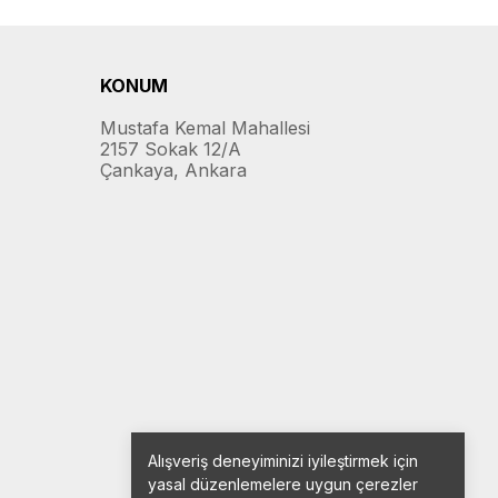
KONUM
Mustafa Kemal Mahallesi
2157 Sokak 12/A
Çankaya, Ankara
Alışveriş deneyiminizi iyileştirmek için
yasal düzenlemelere uygun çerezler