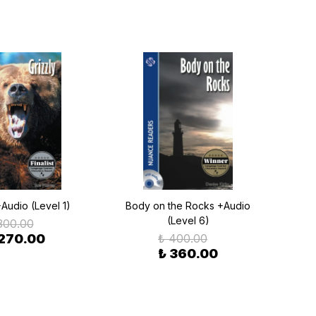
+Audio (Level 1)
Body on the Rocks +Audio
Myst
(Level 6)
300.00
 270.00
₺ 400.00
₺ 360.00