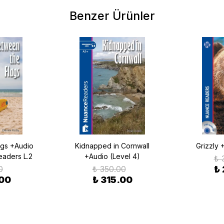
Benzer Ürünler
ags +Audio
Kidnapped in Cornwall
Grizzly 
eaders L.2
+Audio (Level 4)
₺ 
0
₺ 350.00
₺
.00
₺ 315.00