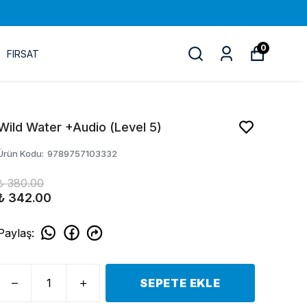
0
FIRSAT
Wild Water +Audio (Level 5)
Ürün Kodu
:
9789757103332
₺ 380.00
₺ 342.00
Paylaş
:
SEPETE EKLE