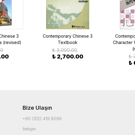
Chinese 3
Contemporary Chinese 3
Contempor
s (revised)
Textbook
Character 
(
00
₺ 3,000.00
.00
₺ 2,700.00
₺ 
₺
Bize Ulaşın
+90 (312) 419 8096
İletişim