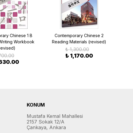
ary Chinese 1 B
Contemporary Chinese 2
Co
Writing Workbook
Reading Materials (revised)
Ex
revised)
₺ 1,300.00
700.00
₺ 1,170.00
 630.00
KONUM
Mustafa Kemal Mahallesi
2157 Sokak 12/A
Çankaya, Ankara