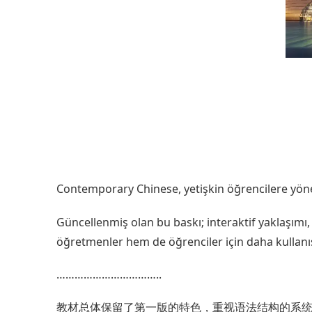
Contemporary Chinese, yetişkin öğrencilere yöne
Güncellenmiş olan bu baskı; interaktif yaklaşımı, y
öğretmenler hem de öğrenciler için daha kullanışl
……………………………..
教材总体保留了第一版的特色，重视语法结构的系