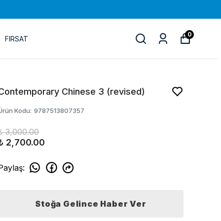
0
FIRSAT
Contemporary Chinese 3 (revised)
Ürün Kodu
:
9787513807357
₺ 3,000.00
₺ 2,700.00
Paylaş
:
Stoğa Gelince Haber Ver