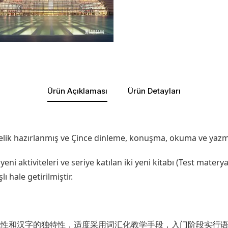
Ürün Açıklaması
Ürün Detayları
lik hazırlanmış ve Çince dinleme, konuşma, okuma ve yazma b
eni aktiviteleri ve seriye katılan iki yeni kitabı (Test mater
ı hale getirilmiştir.
统性和汉字的独特性，适度采用词汇化教学手段，入门阶段实行