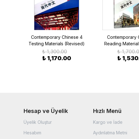
e 1
Contemporary Chinese 4
Contemporary 
sed)
Testing Materials (Revised)
Reading Material
₺ 1,300.00
₺ 1,700.
₺ 1,170.00
₺ 1,530
Hesap ve Üyelik
Hızlı Menü
Üyelik Oluştur
Kargo ve İade
Hesabım
Aydınlatma Metni