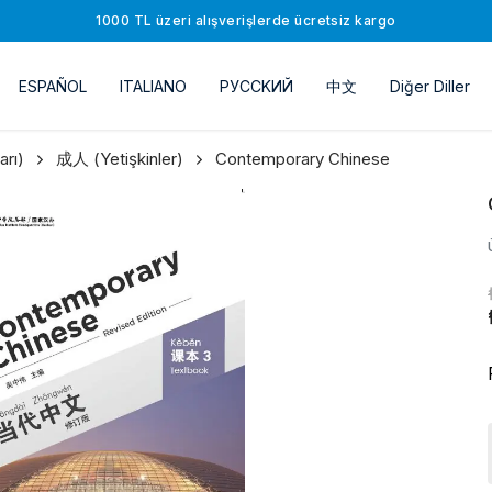
1000 TL üzeri alışverişlerde ücretsiz kargo
ESPAÑOL
ITALIANO
РУССKИЙ
中文
Diğer Diller
rı)
成人 (Yetişkinler)
Contemporary Chinese