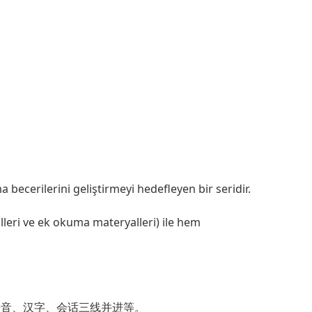
ecerilerini geliştirmeyi hedefleyen bir seridir.
yalleri ve ek okuma materyalleri) ile hem
语音、汉字、会话三线并进等。