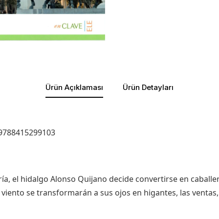
Ürün Açıklaması
Ürün Detayları
) 9788415299103
ría, el hidalgo Alonso Quijano decide convertirse en caball
iento se transformarán a sus ojos en higantes, las ventas, en