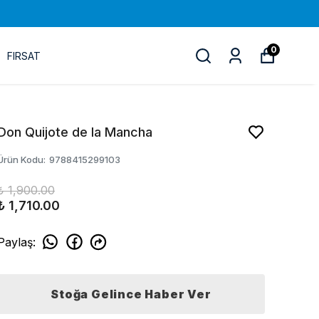
0
FIRSAT
Don Quijote de la Mancha
Ürün Kodu
:
9788415299103
₺ 1,900.00
₺ 1,710.00
Paylaş
:
Stoğa Gelince Haber Ver