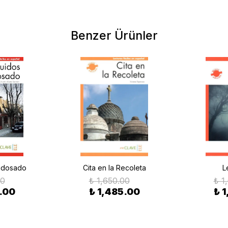
Benzer Ürünler
 adosado
Cita en la Recoleta
L
00
₺ 1,650.00
₺ 1
.00
₺ 1,485.00
₺ 