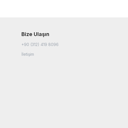
Bize Ulaşın
+90 (312) 419 8096
İletişim