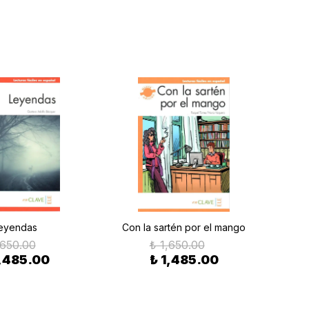
eyendas
Con la sartén por el mango
Vaca
(
,650.00
₺ 1,650.00
1,485.00
₺ 1,485.00