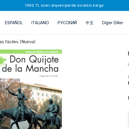
1000 TL üzeri alışverişlerde ücretsiz kargo
ESPAÑOL
ITALIANO
РУССKИЙ
中文
Diğer Diller
as fáciles (Nueva)