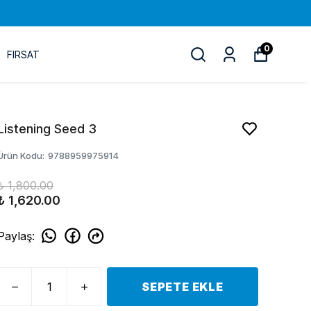
0
FIRSAT
Listening Seed 3
Ürün Kodu
:
9788959975914
₺ 1,800.00
₺ 1,620.00
Paylaş
:
SEPETE EKLE