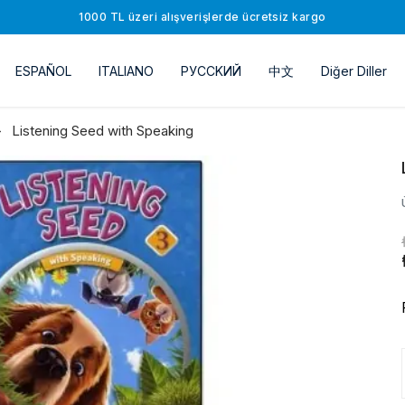
1000 TL üzeri alışverişlerde ücretsiz kargo
ESPAÑOL
ITALIANO
РУССKИЙ
中文
Diğer Diller
Listening Seed with Speaking