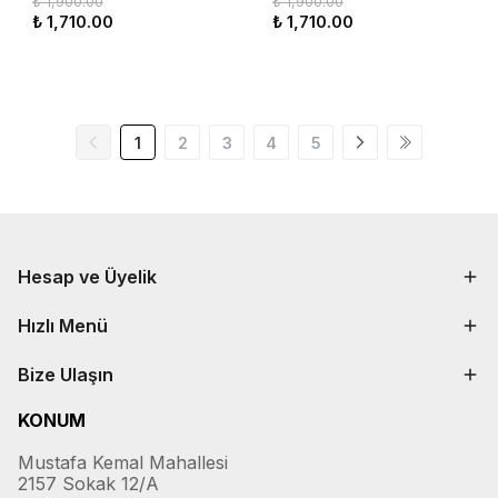
₺ 1,900.00
₺ 1,900.00
₺ 1,710.00
₺ 1,710.00
1
2
3
4
5
Hesap ve Üyelik
Hızlı Menü
Bize Ulaşın
KONUM
Mustafa Kemal Mahallesi
2157 Sokak 12/A