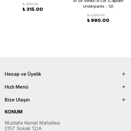
of Sir Stinks-A-Lot (Captain
₺ 350.00
Underpants - 12)
₺ 315.00
₺ 1,100.00
₺ 990.00
Hesap ve Üyelik
Hızlı Menü
Bize Ulaşın
KONUM
Mustafa Kemal Mahallesi
2157 Sokak 12/A