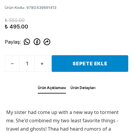
Ürün Kodu
:
9780439691413
₺ 550.00
₺ 495.00
Paylaş
:
SEPETE EKLE
Ürün Açıklaması
Ürün Detayları
My sister had come up with a new way to torment
me. She'd combined my two least favorite things -
travel and ghosts! Thea had heard rumors of a