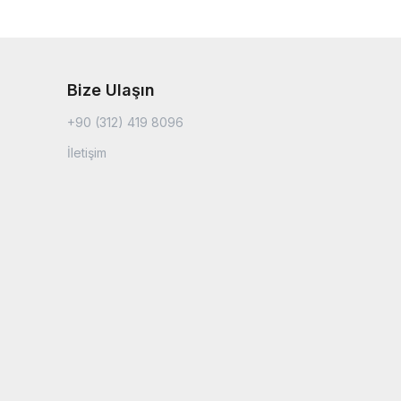
Bize Ulaşın
+90 (312) 419 8096
İletişim