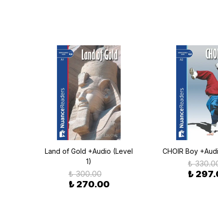
 2)
Land of Gold +Audio (Level
CHOIR Boy +Audi
1)
₺ 330.0
₺ 300.00
₺ 297
₺ 270.00