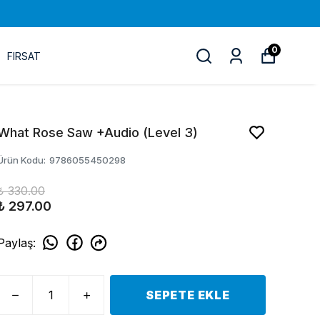
0
FIRSAT
What Rose Saw +Audio (Level 3)
Ürün Kodu
:
9786055450298
₺ 330.00
₺ 297.00
Paylaş
:
SEPETE EKLE