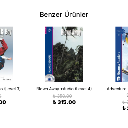
Benzer Ürünler
o (Level 3)
Blown Away +Audio (Level 4)
Adventure 
(
0
₺ 350.00
.00
₺ 315.00
₺ 
₺