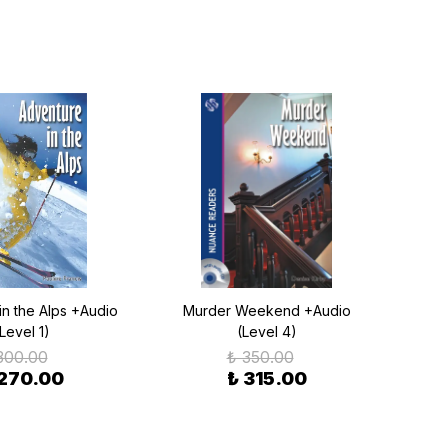
in the Alps +Audio
Murder Weekend +Audio
A D
Level 1)
(Level 4)
300.00
₺ 350.00
 270.00
₺ 315.00