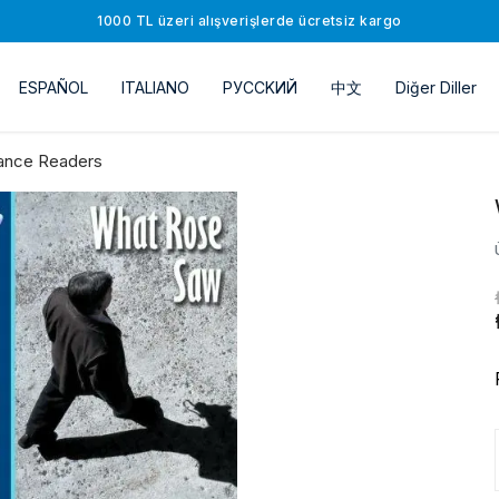
1000 TL üzeri alışverişlerde ücretsiz kargo
ESPAÑOL
ITALIANO
РУССKИЙ
中文
Diğer Diller
ance Readers