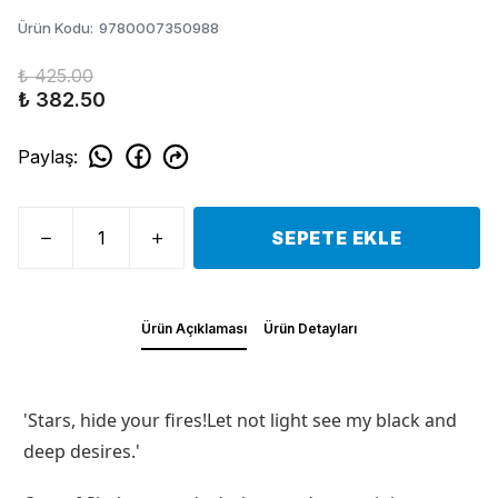
Ürün Kodu
:
9780007350988
₺ 425.00
₺ 382.50
Paylaş
:
SEPETE EKLE
Ürün Açıklaması
Ürün Detayları
'Stars, hide your fires!Let not light see my black and
deep desires.'